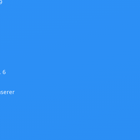
9
. 6
nserer