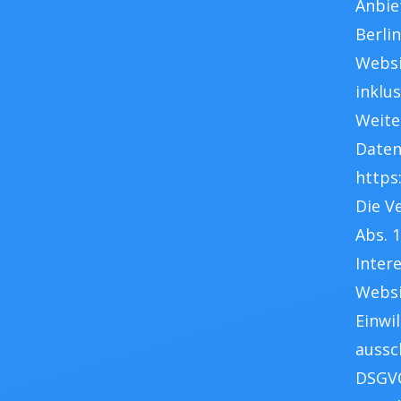
Anbie
Berli
Websi
inklus
Weite
Daten
https
Die V
Abs. 
Inter
Websi
Einwi
aussch
DSGVO