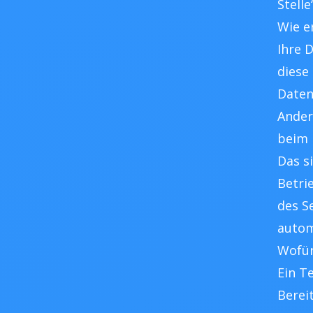
Stell
Wie e
Ihre 
diese 
Daten
Ander
beim 
Das s
Betri
des S
autom
Wofür
Ein T
Berei