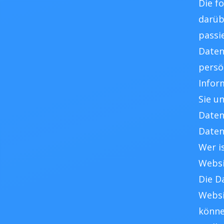
Die f
darüb
passi
Daten
persö
Infor
Sie u
Daten
Daten
Wer i
Websi
Die D
Websi
könne