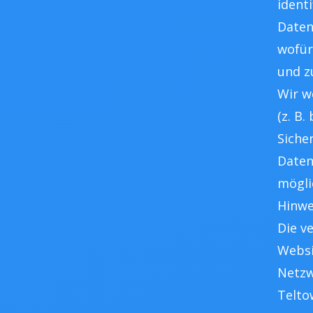
ident
Daten
wofür 
und z
Wir w
(z. B
Siche
Daten
mögli
Hinwe
Die v
Websit
Netzw
Telto