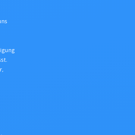
uns
ligung
st.
r,