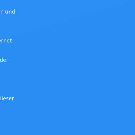
en und
ernet
 der
dieser