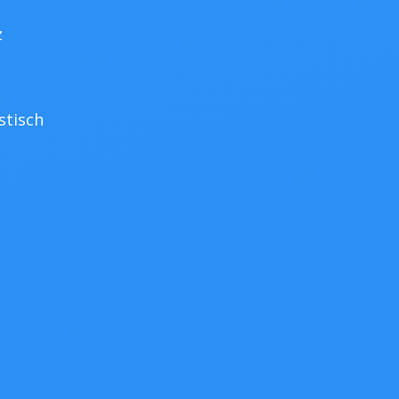
z
stisch