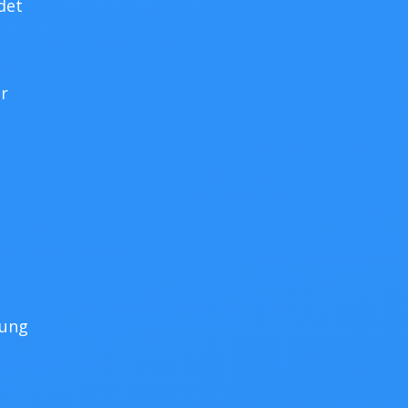
det
er
e
tung