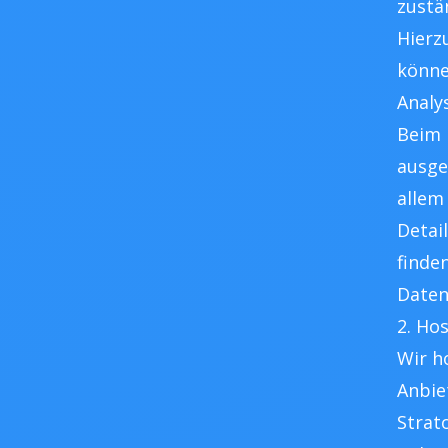
zustä
Hierz
könne
Analy
Beim 
ausge
allem
Detai
finde
Daten
2. Ho
Wir h
Anbie
Strat