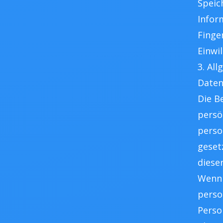
Speic
Infor
Finge
Einwil
3. Al
Daten
Die B
persö
perso
geset
diese
Wenn 
perso
Perso