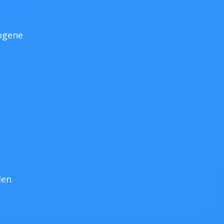
ogene
den