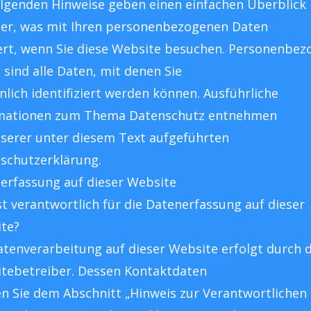
olgenden Hinweise geben einen einfachen Überblick
er, was mit Ihren personenbezogenen Daten
ert, wenn Sie diese Website besuchen. Personenbez
 sind alle Daten, mit denen Sie
nlich identifiziert werden können. Ausführliche
mationen zum Thema Datenschutz entnehmen
nserer unter diesem Text aufgeführten
schutzerklärung.
erfassung auf dieser Website
st verantwortlich für die Datenerfassung auf dieser
te?
atenverarbeitung auf dieser Website erfolgt durch 
tebetreiber. Dessen Kontaktdaten
n Sie dem Abschnitt „Hinweis zur Verantwortlichen