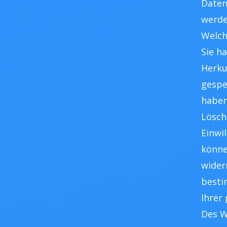
Daten
werde
Welch
Sie h
Herku
gespe
haben
Lösch
Einwi
könne
wider
besti
Ihrer
Des W