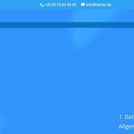
+49 30 53 65 68 69
info@4wlan.de
1. Da
Allge