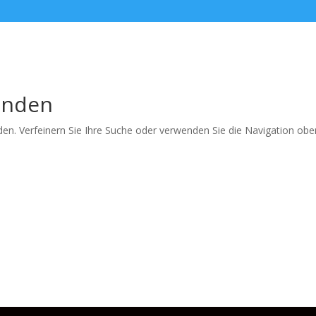
Start
Zeiterfassung
Zugangskontrolle
Videoüber
unden
en. Verfeinern Sie Ihre Suche oder verwenden Sie die Navigation obe